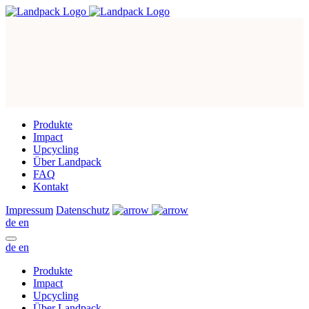
Produkte
Impact
Upcycling
Über Landpack
FAQ
Kontakt
Impressum
Datenschutz
de
en
de
en
Produkte
Impact
Upcycling
Über Landpack